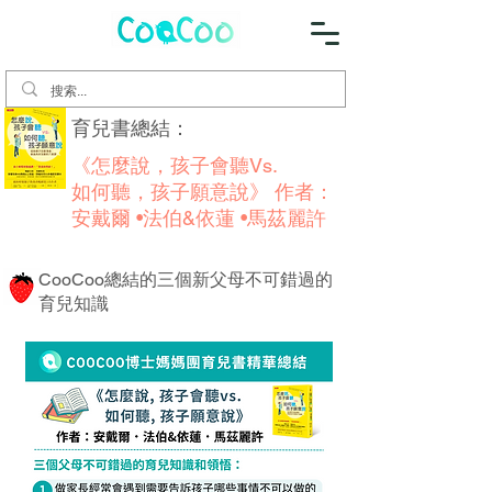
​育兒書總結：
《怎麼說，孩子會聽Vs.
如何聽，孩子願意說》 作者：
安戴爾 •法伯&依蓮 •馬茲麗許
CooCoo總結的三個新父母不可錯過的
育兒知識